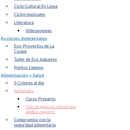
Ciclo Cultural En Línea
Ciclos musicales
Literatura
Videopoemas
Acciones Ambientales
Eco-Proyectos de La
Coope
Taller de Eco Juguetes
Puntos Limpios
Alimentación y Salud
5 Colores al día
Actividades
Curso Preparto
Ciclo de gimnasia virtual para
adultos mayores
Compromiso con la
seguridad alimentaria