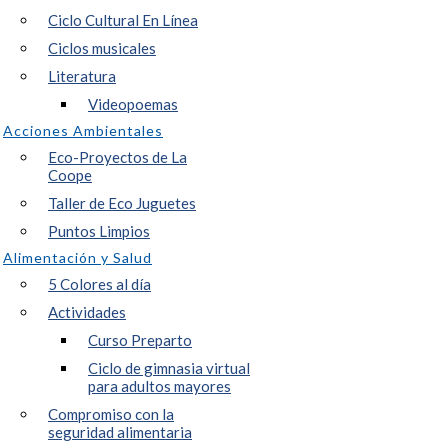
Ciclo Cultural En Línea
Ciclos musicales
Literatura
Videopoemas
Acciones Ambientales
Eco-Proyectos de La
Coope
Taller de Eco Juguetes
Puntos Limpios
Alimentación y Salud
5 Colores al día
Actividades
Curso Preparto
Ciclo de gimnasia virtual
para adultos mayores
Compromiso con la
seguridad alimentaria