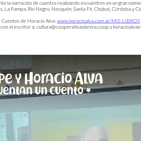
ante la narración de cuentos realizando encuentros en un gran número
es, La Pampa, Río Negro, Neuquén, Santa Fé, Chubut, Córdoba y C
Cuentos de Horacio Alva:
www.horacioalva.com.ar/MIS-LIBROS
 con el escritor a: cultura@cooperativaobrera.coop u horacioalva