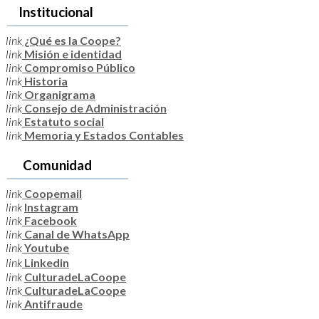
Institucional
link
¿Qué es la Coope?
link
Misión e identidad
link
Compromiso Público
link
Historia
link
Organigrama
link
Consejo de Administración
link
Estatuto social
link
Memoria y Estados Contables
Comunidad
link
Coopemail
link
Instagram
link
Facebook
link
Canal de WhatsApp
link
Youtube
link
Linkedin
link
CulturadeLaCoope
link
CulturadeLaCoope
link
Antifraude