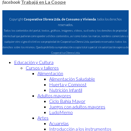
facebook
Trabajá en La Coope
Copyright
Cooperativa Obrera Ltda. de Consumo y Vivienda
. todos los derechos
reservados.
Todos los contenidos del portal, textos, gráficos, imágenes, videos, su diseño y los derechos de propiedad
intelectual que pudieran corresponder a dichos contenidos, así como todas las marcas, nombres comerciales o
cualquier otro signo distintivo son propiedad de Cooperativa Obrera Ltda, quedando reservados todos los
derechos sobre los mismos. Queda prohibida su reproducción o copia total o parcial sin autorización expresa de
Cooperativa Obrera Ltda.
Educación y Cultura
Cursos y talleres
Alimentación
Alimentación Saludable
Huerta y Compost
Nutrición Infantil
Adultos mayores
Ciclo Bahía Mayor
Juegos con adultos mayores
LudoMemo
Artes
Acuarelas
Introducción a los instrumentos