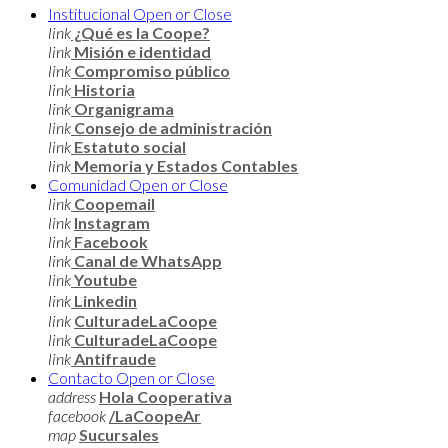
Institucional
Open or Close
link
¿Qué es la Coope?
link
Misión e identidad
link
Compromiso público
link
Historia
link
Organigrama
link
Consejo de administración
link
Estatuto social
link
Memoria y Estados Contables
Comunidad
Open or Close
link
Coopemail
link
Instagram
link
Facebook
link
Canal de WhatsApp
link
Youtube
link
Linkedin
link
CulturadeLaCoope
link
CulturadeLaCoope
link
Antifraude
Contacto
Open or Close
address
Hola Cooperativa
facebook
/LaCoopeAr
map
Sucursales