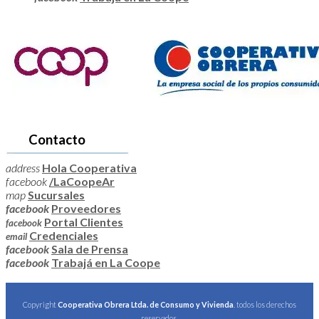
Contacto
address
Hola Cooperativa
facebook
/LaCoopeAr
map
Sucursales
facebook
Proveedores
Portal Clientes
facebook
Credenciales
email
facebook
Sala de Prensa
facebook
Trabajá en La Coope
Copyright
Cooperativa Obrera Ltda. de Consumo y Vivienda
. todos los derechos
reservados.