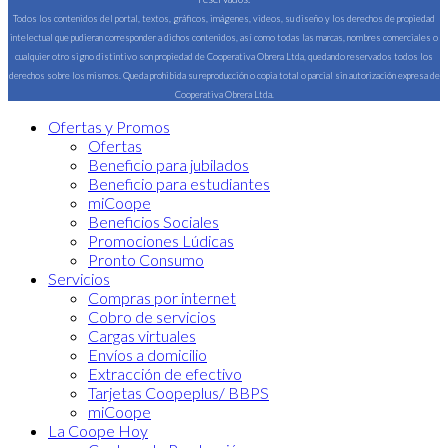
Todos los contenidos del portal, textos, gráficos, imágenes, videos, su diseño y los derechos de propiedad
intelectual que pudieran corresponder a dichos contenidos, así como todas las marcas, nombres comerciales o
cualquier otro signo distintivo son propiedad de Cooperativa Obrera Ltda, quedando reservados todos los
derechos sobre los mismos. Queda prohibida su reproducción o copia total o parcial sin autorización expresa de
Cooperativa Obrera Ltda.
Ofertas y Promos
Ofertas
Beneficio para jubilados
Beneficio para estudiantes
miCoope
Beneficios Sociales
Promociones Lúdicas
Pronto Consumo
Servicios
Compras por internet
Cobro de servicios
Cargas virtuales
Envíos a domicilio
Extracción de efectivo
Tarjetas Coopeplus/ BBPS
miCoope
La Coope Hoy