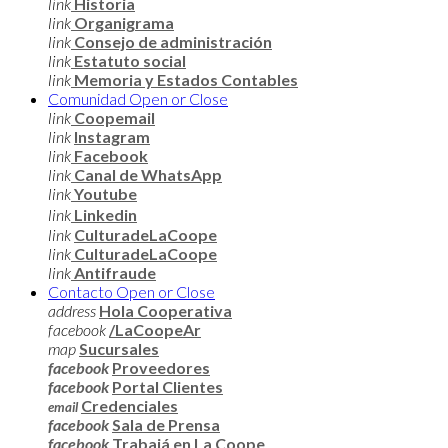
link
Historia
link
Organigrama
link
Consejo de administración
link
Estatuto social
link
Memoria y Estados Contables
Comunidad
Open or Close
link
Coopemail
link
Instagram
link
Facebook
link
Canal de WhatsApp
link
Youtube
link
Linkedin
link
CulturadeLaCoope
link
CulturadeLaCoope
link
Antifraude
Contacto
Open or Close
address
Hola Cooperativa
facebook
/LaCoopeAr
map
Sucursales
facebook
Proveedores
facebook
Portal Clientes
Credenciales
email
facebook
Sala de Prensa
facebook
Trabajá en La Coope