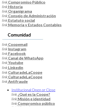
link
Compromiso Público
link
Historia
link
Organigrama
link
Consejo de Administración
link
Estatuto social
link
Memoria y Estados Contables
Comunidad
link
Coopemail
link
Instagram
link
Facebook
link
Canal de WhatsApp
link
Youtube
link
Linkedin
link
CulturadeLaCoope
link
CulturadeLaCoope
link
Antifraude
Institucional
Open or Close
link
¿Qué es la Coope?
link
Misión e identidad
link
Compromiso público