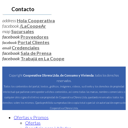
Contacto
address
Hola Cooperativa
facebook
/LaCoopeAr
map
Sucursales
facebook
Proveedores
Portal Clientes
facebook
Credenciales
email
facebook
Sala de Prensa
facebook
Trabajá en La Coope
Copyright
Cooperativa Obrera Ltda. de Consumo y Vivienda
. todos los derechos
reservados.
Todos los contenidos del portal, textos, gráficos, imágenes, videos, su diseño y los derechos de propiedad
intelectual que pudieran corresponder a dichos contenidos, así como todas las marcas, nombres comerciales o
cualquier otro signo distintivo son propiedad de Cooperativa Obrera Ltda, quedando reservados todos los
derechos sobre los mismos. Queda prohibida su reproducción o copia total o parcial sin autorización expresa de
Cooperativa Obrera Ltda.
Ofertas y Promos
Ofertas