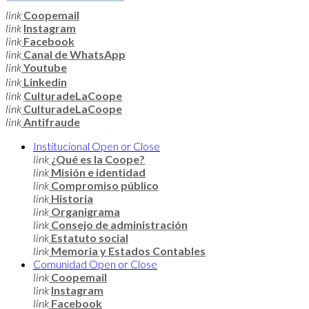
link
Coopemail
link
Instagram
link
Facebook
link
Canal de WhatsApp
link
Youtube
link
Linkedin
link
CulturadeLaCoope
link
CulturadeLaCoope
link
Antifraude
Institucional
Open or Close
link
¿Qué es la Coope?
link
Misión e identidad
link
Compromiso público
link
Historia
link
Organigrama
link
Consejo de administración
link
Estatuto social
link
Memoria y Estados Contables
Comunidad
Open or Close
link
Coopemail
link
Instagram
link
Facebook