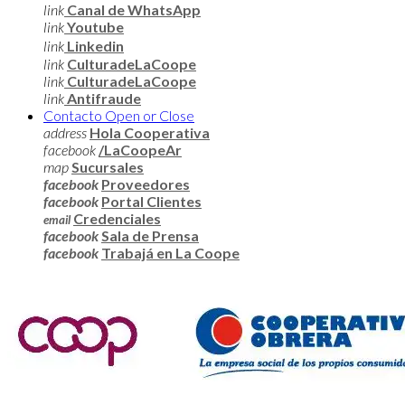
link
Canal de WhatsApp
link
Youtube
link
Linkedin
link
CulturadeLaCoope
link
CulturadeLaCoope
link
Antifraude
Contacto
Open or Close
address
Hola Cooperativa
facebook
/LaCoopeAr
map
Sucursales
facebook
Proveedores
facebook
Portal Clientes
Credenciales
email
facebook
Sala de Prensa
facebook
Trabajá en La Coope