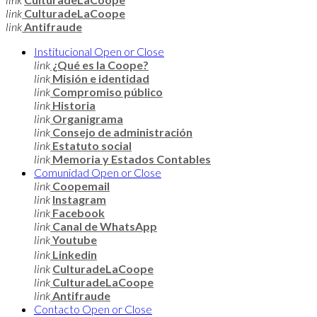
link
CulturadeLaCoope
link
Antifraude
Institucional
Open or Close
link
¿Qué es la Coope?
link
Misión e identidad
link
Compromiso público
link
Historia
link
Organigrama
link
Consejo de administración
link
Estatuto social
link
Memoria y Estados Contables
Comunidad
Open or Close
link
Coopemail
link
Instagram
link
Facebook
link
Canal de WhatsApp
link
Youtube
link
Linkedin
link
CulturadeLaCoope
link
CulturadeLaCoope
link
Antifraude
Contacto
Open or Close