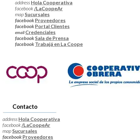
address
Hola Cooperativa
facebook
/LaCoopeAr
map
Sucursales
facebook
Proveedores
facebook
Portal Clientes
Credenciales
email
facebook
Sala de Prensa
facebook
Trabajá en La Coope
Contacto
address
Hola Cooperativa
facebook
/LaCoopeAr
map
Sucursales
facebook
Proveedores