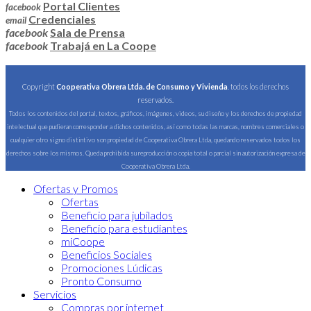
Portal Clientes
facebook
Credenciales
email
facebook
Sala de Prensa
facebook
Trabajá en La Coope
Copyright
Cooperativa Obrera Ltda. de Consumo y Vivienda
. todos los derechos
reservados.
Todos los contenidos del portal, textos, gráficos, imágenes, videos, su diseño y los derechos de propiedad
intelectual que pudieran corresponder a dichos contenidos, así como todas las marcas, nombres comerciales o
cualquier otro signo distintivo son propiedad de Cooperativa Obrera Ltda, quedando reservados todos los
derechos sobre los mismos. Queda prohibida su reproducción o copia total o parcial sin autorización expresa de
Cooperativa Obrera Ltda.
Ofertas y Promos
Ofertas
Beneficio para jubilados
Beneficio para estudiantes
miCoope
Beneficios Sociales
Promociones Lúdicas
Pronto Consumo
Servicios
Compras por internet