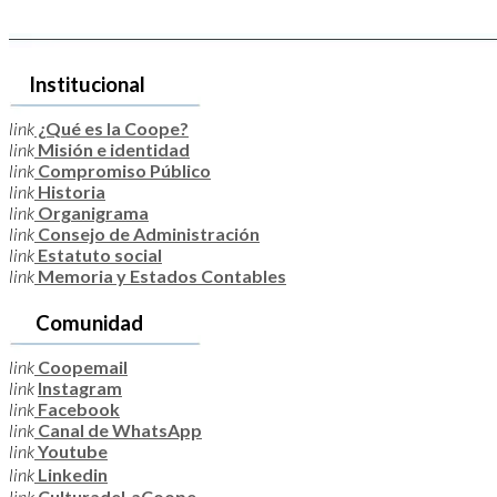
Institucional
link
¿Qué es la Coope?
link
Misión e identidad
link
Compromiso Público
link
Historia
link
Organigrama
link
Consejo de Administración
link
Estatuto social
link
Memoria y Estados Contables
Comunidad
link
Coopemail
link
Instagram
link
Facebook
link
Canal de WhatsApp
link
Youtube
link
Linkedin
link
CulturadeLaCoope