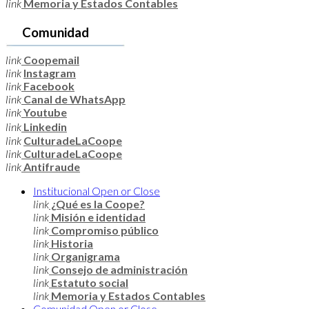
link
Memoria y Estados Contables
Comunidad
link
Coopemail
link
Instagram
link
Facebook
link
Canal de WhatsApp
link
Youtube
link
Linkedin
link
CulturadeLaCoope
link
CulturadeLaCoope
link
Antifraude
Institucional
Open or Close
link
¿Qué es la Coope?
link
Misión e identidad
link
Compromiso público
link
Historia
link
Organigrama
link
Consejo de administración
link
Estatuto social
link
Memoria y Estados Contables
Comunidad
Open or Close