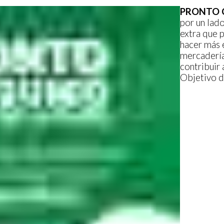
PRONTO
por un lad
extra que 
hacer más 
mercadería
contribuir 
Objetivo d