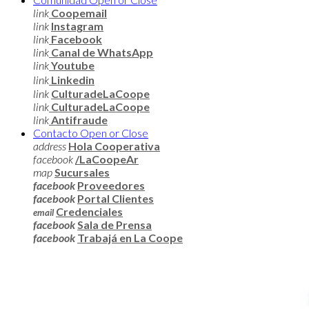
link
Coopemail
link
Instagram
link
Facebook
link
Canal de WhatsApp
link
Youtube
link
Linkedin
link
CulturadeLaCoope
link
CulturadeLaCoope
link
Antifraude
Contacto
Open or Close
address
Hola Cooperativa
facebook
/LaCoopeAr
map
Sucursales
facebook
Proveedores
facebook
Portal Clientes
Credenciales
email
facebook
Sala de Prensa
facebook
Trabajá en La Coope