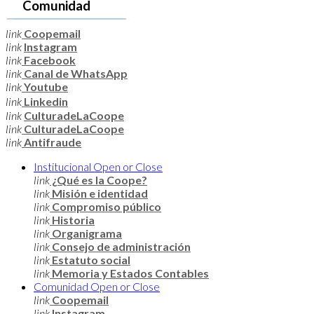
Comunidad
link
Coopemail
link
Instagram
link
Facebook
link
Canal de WhatsApp
link
Youtube
link
Linkedin
link
CulturadeLaCoope
link
CulturadeLaCoope
link
Antifraude
Institucional
Open or Close
link
¿Qué es la Coope?
link
Misión e identidad
link
Compromiso público
link
Historia
link
Organigrama
link
Consejo de administración
link
Estatuto social
link
Memoria y Estados Contables
Comunidad
Open or Close
link
Coopemail
link
Instagram