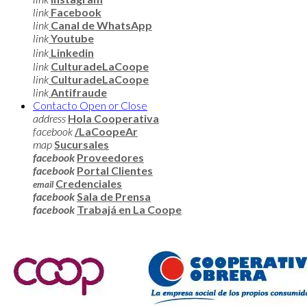
link
Facebook
link
Canal de WhatsApp
link
Youtube
link
Linkedin
link
CulturadeLaCoope
link
CulturadeLaCoope
link
Antifraude
Contacto
Open or Close
address
Hola Cooperativa
facebook
/LaCoopeAr
map
Sucursales
facebook
Proveedores
facebook
Portal Clientes
Credenciales
email
facebook
Sala de Prensa
facebook
Trabajá en La Coope