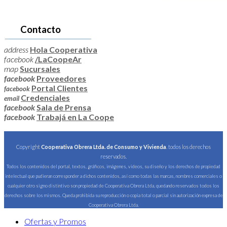
Contacto
address
Hola Cooperativa
facebook
/LaCoopeAr
map
Sucursales
facebook
Proveedores
Portal Clientes
facebook
Credenciales
email
facebook
Sala de Prensa
facebook
Trabajá en La Coope
Copyright
Cooperativa Obrera Ltda. de Consumo y Vivienda
. todos los derechos
reservados.
Todos los contenidos del portal, textos, gráficos, imágenes, videos, su diseño y los derechos de propiedad
intelectual que pudieran corresponder a dichos contenidos, así como todas las marcas, nombres comerciales o
cualquier otro signo distintivo son propiedad de Cooperativa Obrera Ltda, quedando reservados todos los
derechos sobre los mismos. Queda prohibida su reproducción o copia total o parcial sin autorización expresa de
Cooperativa Obrera Ltda.
Ofertas y Promos