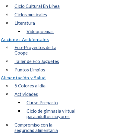
Ciclo Cultural En Línea
Ciclos musicales
Literatura
Videopoemas
Acciones Ambientales
Eco-Proyectos de La
Coope
Taller de Eco Juguetes
Puntos Limpios
Alimentación y Salud
5 Colores al día
Actividades
Curso Preparto
Ciclo de gimnasia virtual
para adultos mayores
Compromiso con la
seguridad alimentaria