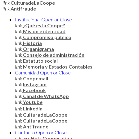
link
CulturadeLaCoope
link
Antifraude
Institucional
Open or Close
link
¿Qué es la Coope?
link
Misión e identidad
link
Compromiso público
link
Historia
link
Organigrama
link
Consejo de administración
link
Estatuto social
link
Memoria y Estados Contables
Comunidad
Open or Close
link
Coopemail
link
Instagram
link
Facebook
link
Canal de WhatsApp
link
Youtube
link
Linkedin
link
CulturadeLaCoope
link
CulturadeLaCoope
link
Antifraude
Contacto
Open or Close
address
Hola Cooperativa