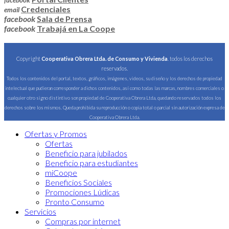
facebook
Credenciales
email
facebook
Sala de Prensa
facebook
Trabajá en La Coope
Copyright
Cooperativa Obrera Ltda. de Consumo y Vivienda
. todos los derechos
reservados.
Todos los contenidos del portal, textos, gráficos, imágenes, videos, su diseño y los derechos de propiedad
intelectual que pudieran corresponder a dichos contenidos, así como todas las marcas, nombres comerciales o
cualquier otro signo distintivo son propiedad de Cooperativa Obrera Ltda, quedando reservados todos los
derechos sobre los mismos. Queda prohibida su reproducción o copia total o parcial sin autorización expresa de
Cooperativa Obrera Ltda.
Ofertas y Promos
Ofertas
Beneficio para jubilados
Beneficio para estudiantes
miCoope
Beneficios Sociales
Promociones Lúdicas
Pronto Consumo
Servicios
Compras por internet