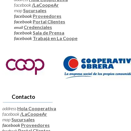
facebook
/LaCoopeAr
map
Sucursales
facebook
Proveedores
facebook
Portal Clientes
Credenciales
email
facebook
Sala de Prensa
facebook
Trabajá en La Coope
Contacto
address
Hola Cooperativa
facebook
/LaCoopeAr
map
Sucursales
facebook
Proveedores
Portal Clientes