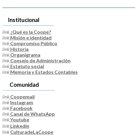
Institucional
link
¿Qué es la Coope?
link
Misión e identidad
link
Compromiso Público
link
Historia
link
Organigrama
link
Consejo de Administración
link
Estatuto social
link
Memoria y Estados Contables
Comunidad
link
Coopemail
link
Instagram
link
Facebook
link
Canal de WhatsApp
link
Youtube
link
Linkedin
link
CulturadeLaCoope